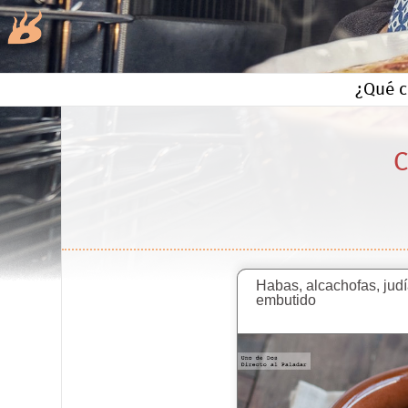
¿Qué c
C
Habas, alcachofas, jud
embutido