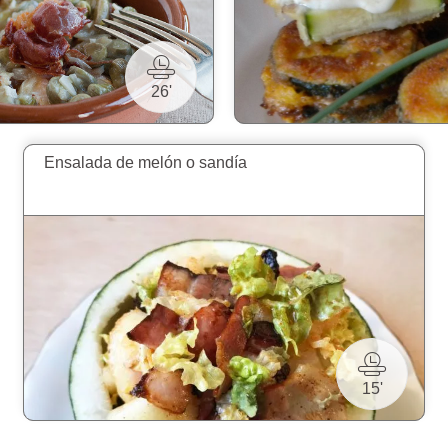
26'
Ensalada de melón o sandía
15'