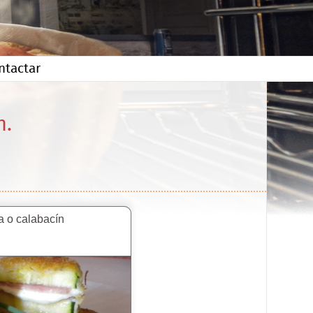
ntactar
n.
a o calabacín