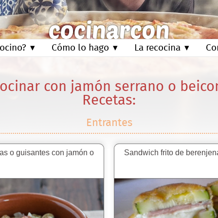
ocino?
Cómo lo hago
La recocina
Co
ocinar con jamón serrano o beico
Recetas:
Entrantes
ías o guisantes con jamón o
Sandwich frito de berenjen