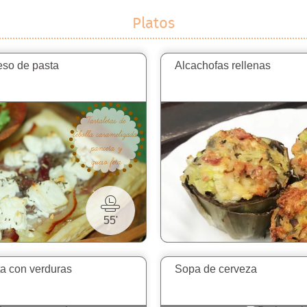
Platos
eso de pasta
Alcachofas rellenas
55'
ta con verduras
Sopa de cerveza