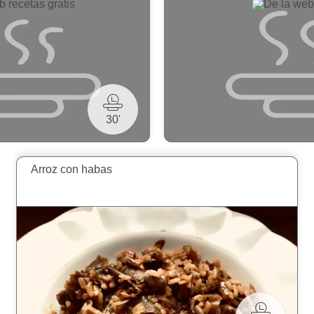
30'
Arroz con habas