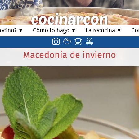
ocino?
Cómo lo hago
La recocina
Co
Macedonia de invierno