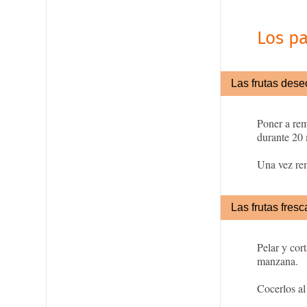
Los p
Las frutas des
Poner a remo
durante 20 
Una vez rem
Las frutas fresc
Pelar y cort
manzana.
Cocerlos al