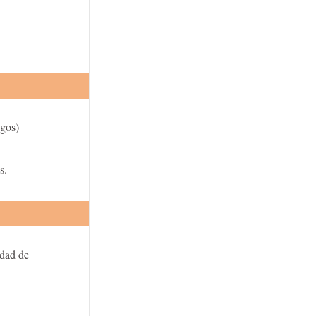
igos)
s.
idad de