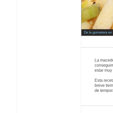
De la gormetera en 
La macedon
conseguim
estar muy 
Esta recet
breve tie
de tempor