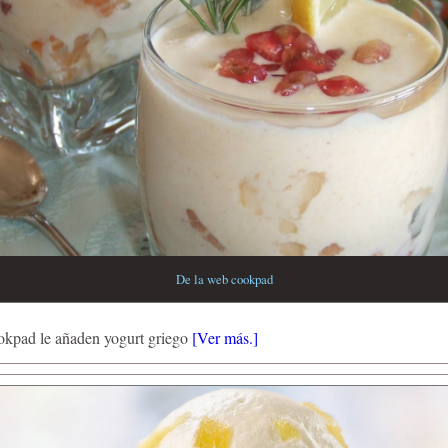
De la web cookpad
kpad le añaden yogurt griego
[Ver más.]