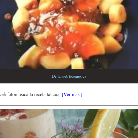
De la web fotomusica
web fotomusica la receta tal cual
[Ver más.]