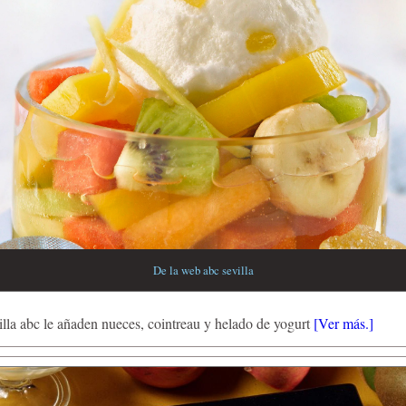
De la web abc sevilla
illa abc le añaden nueces, cointreau y helado de yogurt
[Ver más.]