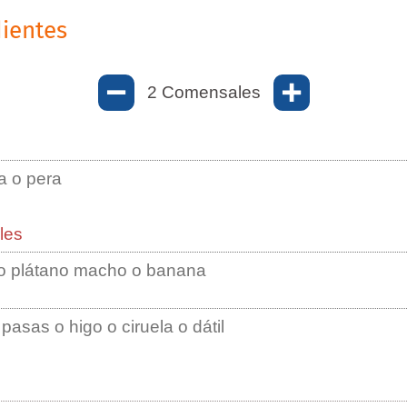
ientes
Comensales
2
l
 o pera
les
 o plátano macho o banana
 pasas o higo o ciruela o dátil